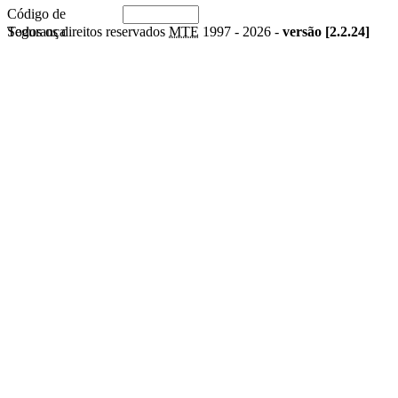
Código de
Segurança
Todos os direitos reservados
MTE
1997 -
2026 -
versão [2.2.24]