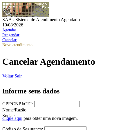
SAA - Sistema de Atendimento Agendado
10/08/2026
Agendar
Reagendar
Cancelar
Novo atendimento
Cancelar Agendamento
Voltar
Sair
Informe seus dados
CPF/CNPJ/CEI:
Nome/Razão
Social:
clique aqui
para obter uma nova imagem.
Código de Segurança: