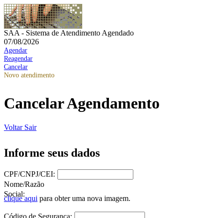
SAA - Sistema de Atendimento Agendado
07/08/2026
Agendar
Reagendar
Cancelar
Novo atendimento
Cancelar Agendamento
Voltar
Sair
Informe seus dados
CPF/CNPJ/CEI:
Nome/Razão
Social:
clique aqui
para obter uma nova imagem.
Código de Segurança: