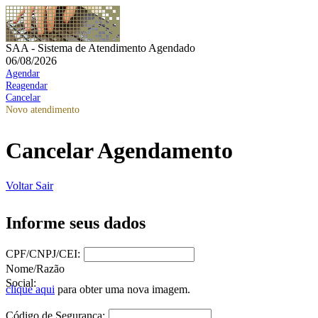
SAA - Sistema de Atendimento Agendado
06/08/2026
Agendar
Reagendar
Cancelar
Novo atendimento
Cancelar Agendamento
Voltar
Sair
Informe seus dados
CPF/CNPJ/CEI:
Nome/Razão
Social:
clique aqui
para obter uma nova imagem.
Código de Segurança: