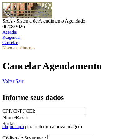
SAA - Sistema de Atendimento Agendado
06/08/2026
Agendar
Reagendar
Cancelar
Novo atendimento
Cancelar Agendamento
Voltar
Sair
Informe seus dados
CPF/CNPJ/CEI:
Nome/Razão
Social:
clique aqui
para obter uma nova imagem.
Código de Segurança: