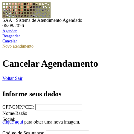
SAA - Sistema de Atendimento Agendado
06/08/2026
Agendar
Reagendar
Cancelar
Novo atendimento
Cancelar Agendamento
Voltar
Sair
Informe seus dados
CPF/CNPJ/CEI:
Nome/Razão
Social:
clique aqui
para obter uma nova imagem.
Código de Segurança: