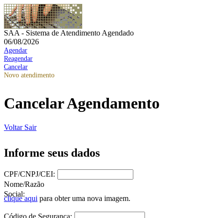
SAA - Sistema de Atendimento Agendado
06/08/2026
Agendar
Reagendar
Cancelar
Novo atendimento
Cancelar Agendamento
Voltar
Sair
Informe seus dados
CPF/CNPJ/CEI:
Nome/Razão
Social:
clique aqui
para obter uma nova imagem.
Código de Segurança: