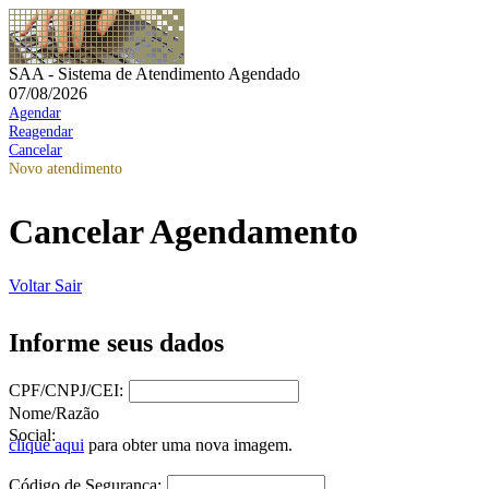
SAA - Sistema de Atendimento Agendado
07/08/2026
Agendar
Reagendar
Cancelar
Novo atendimento
Cancelar Agendamento
Voltar
Sair
Informe seus dados
CPF/CNPJ/CEI:
Nome/Razão
Social:
clique aqui
para obter uma nova imagem.
Código de Segurança: