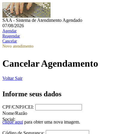
SAA - Sistema de Atendimento Agendado
07/08/2026
Agendar
Reagendar
Cancelar
Novo atendimento
Cancelar Agendamento
Voltar
Sair
Informe seus dados
CPF/CNPJ/CEI:
Nome/Razão
Social:
clique aqui
para obter uma nova imagem.
Código de Segurança: