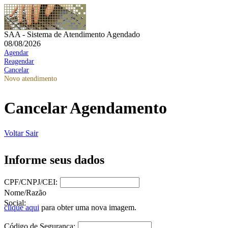
SAA - Sistema de Atendimento Agendado
08/08/2026
Agendar
Reagendar
Cancelar
Novo atendimento
Cancelar Agendamento
Voltar
Sair
Informe seus dados
CPF/CNPJ/CEI:
Nome/Razão
Social:
clique aqui
para obter uma nova imagem.
Código de Segurança: