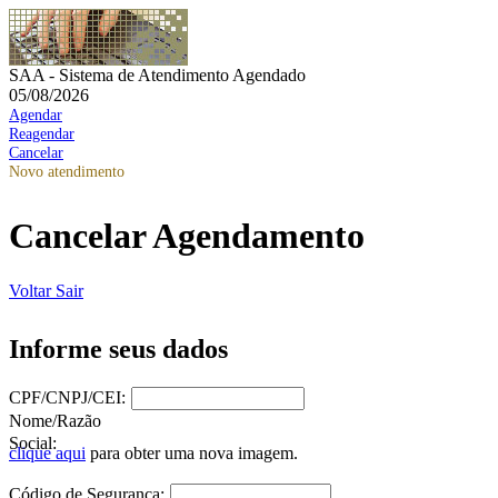
SAA - Sistema de Atendimento Agendado
05/08/2026
Agendar
Reagendar
Cancelar
Novo atendimento
Cancelar Agendamento
Voltar
Sair
Informe seus dados
CPF/CNPJ/CEI:
Nome/Razão
Social:
clique aqui
para obter uma nova imagem.
Código de Segurança: