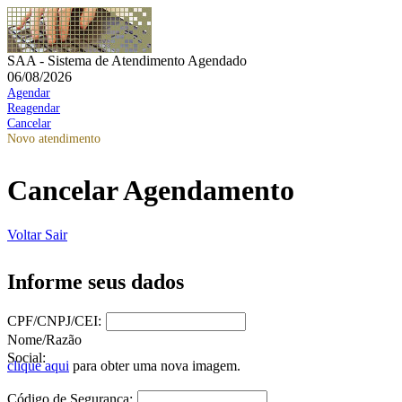
SAA - Sistema de Atendimento Agendado
06/08/2026
Agendar
Reagendar
Cancelar
Novo atendimento
Cancelar Agendamento
Voltar
Sair
Informe seus dados
CPF/CNPJ/CEI:
Nome/Razão
Social:
clique aqui
para obter uma nova imagem.
Código de Segurança: