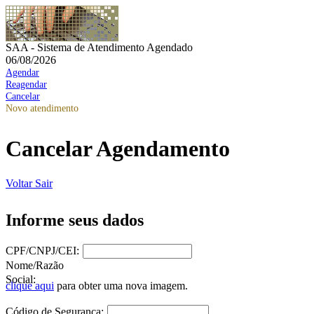
SAA - Sistema de Atendimento Agendado
06/08/2026
Agendar
Reagendar
Cancelar
Novo atendimento
Cancelar Agendamento
Voltar
Sair
Informe seus dados
CPF/CNPJ/CEI:
Nome/Razão
Social:
clique aqui
para obter uma nova imagem.
Código de Segurança: