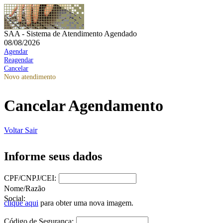
SAA - Sistema de Atendimento Agendado
08/08/2026
Agendar
Reagendar
Cancelar
Novo atendimento
Cancelar Agendamento
Voltar
Sair
Informe seus dados
CPF/CNPJ/CEI:
Nome/Razão
Social:
clique aqui
para obter uma nova imagem.
Código de Segurança: