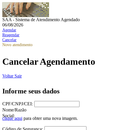
SAA - Sistema de Atendimento Agendado
06/08/2026
Agendar
Reagendar
Cancelar
Novo atendimento
Cancelar Agendamento
Voltar
Sair
Informe seus dados
CPF/CNPJ/CEI:
Nome/Razão
Social:
clique aqui
para obter uma nova imagem.
Código de Segurança: