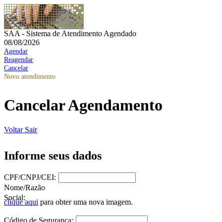
SAA - Sistema de Atendimento Agendado
08/08/2026
Agendar
Reagendar
Cancelar
Novo atendimento
Cancelar Agendamento
Voltar
Sair
Informe seus dados
CPF/CNPJ/CEI:
Nome/Razão
Social:
clique aqui
para obter uma nova imagem.
Código de Segurança: