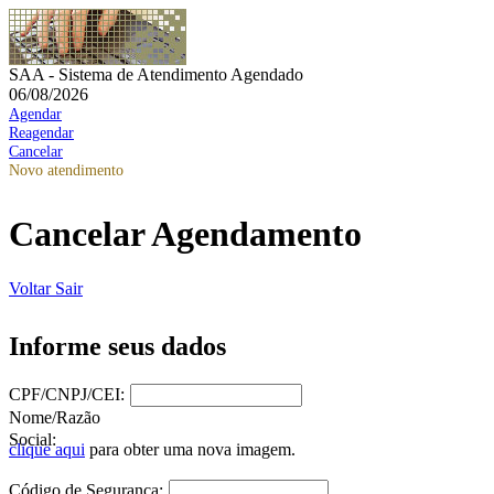
SAA - Sistema de Atendimento Agendado
06/08/2026
Agendar
Reagendar
Cancelar
Novo atendimento
Cancelar Agendamento
Voltar
Sair
Informe seus dados
CPF/CNPJ/CEI:
Nome/Razão
Social:
clique aqui
para obter uma nova imagem.
Código de Segurança: