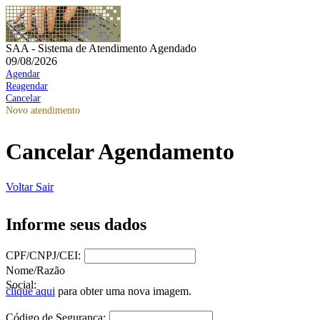
SAA - Sistema de Atendimento Agendado
09/08/2026
Agendar
Reagendar
Cancelar
Novo atendimento
Cancelar Agendamento
Voltar
Sair
Informe seus dados
CPF/CNPJ/CEI:
Nome/Razão
Social:
clique aqui
para obter uma nova imagem.
Código de Segurança: