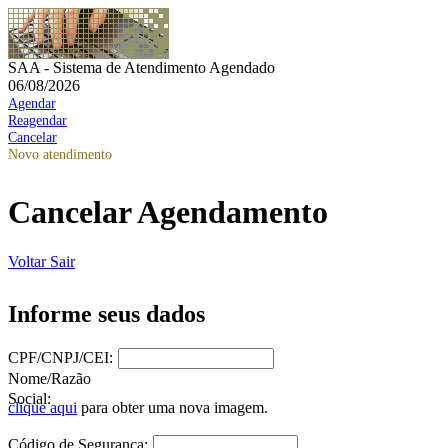
SAA - Sistema de Atendimento Agendado
06/08/2026
Agendar
Reagendar
Cancelar
Novo atendimento
Cancelar Agendamento
Voltar
Sair
Informe seus dados
CPF/CNPJ/CEI:
Nome/Razão
Social:
clique aqui
para obter uma nova imagem.
Código de Segurança: