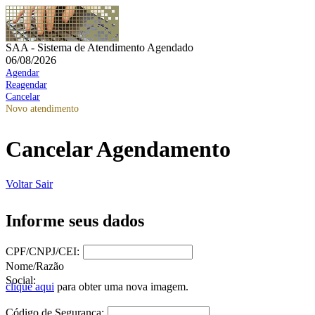
SAA - Sistema de Atendimento Agendado
06/08/2026
Agendar
Reagendar
Cancelar
Novo atendimento
Cancelar Agendamento
Voltar
Sair
Informe seus dados
CPF/CNPJ/CEI:
Nome/Razão
Social:
clique aqui
para obter uma nova imagem.
Código de Segurança: