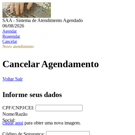
SAA - Sistema de Atendimento Agendado
06/08/2026
Agendar
Reagendar
Cancelar
Novo atendimento
Cancelar Agendamento
Voltar
Sair
Informe seus dados
CPF/CNPJ/CEI:
Nome/Razão
Social:
clique aqui
para obter uma nova imagem.
Código de Segurança: