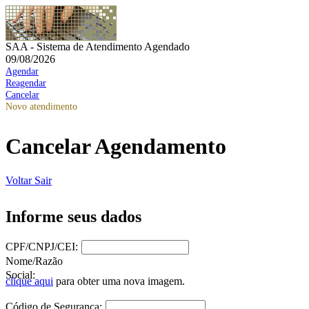
SAA - Sistema de Atendimento Agendado
09/08/2026
Agendar
Reagendar
Cancelar
Novo atendimento
Cancelar Agendamento
Voltar
Sair
Informe seus dados
CPF/CNPJ/CEI:
Nome/Razão
Social:
clique aqui
para obter uma nova imagem.
Código de Segurança: