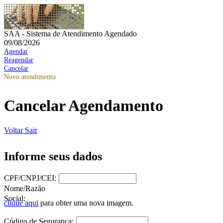
SAA - Sistema de Atendimento Agendado
09/08/2026
Agendar
Reagendar
Cancelar
Novo atendimento
Cancelar Agendamento
Voltar
Sair
Informe seus dados
CPF/CNPJ/CEI:
Nome/Razão
Social:
clique aqui
para obter uma nova imagem.
Código de Segurança: