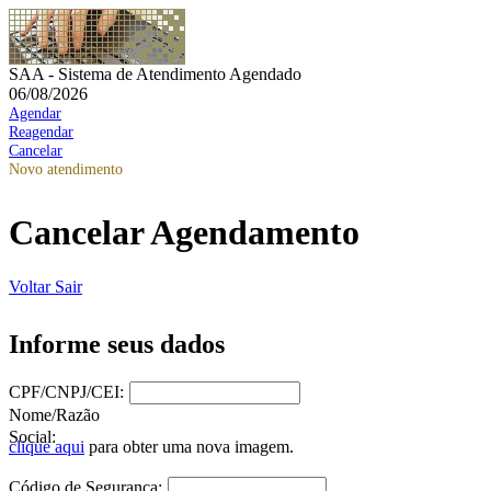
SAA - Sistema de Atendimento Agendado
06/08/2026
Agendar
Reagendar
Cancelar
Novo atendimento
Cancelar Agendamento
Voltar
Sair
Informe seus dados
CPF/CNPJ/CEI:
Nome/Razão
Social:
clique aqui
para obter uma nova imagem.
Código de Segurança: