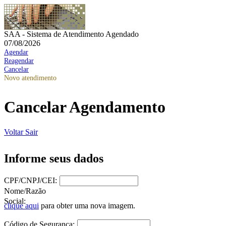
SAA - Sistema de Atendimento Agendado
07/08/2026
Agendar
Reagendar
Cancelar
Novo atendimento
Cancelar Agendamento
Voltar
Sair
Informe seus dados
CPF/CNPJ/CEI:
Nome/Razão
Social:
clique aqui
para obter uma nova imagem.
Código de Segurança: