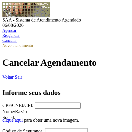
SAA - Sistema de Atendimento Agendado
06/08/2026
Agendar
Reagendar
Cancelar
Novo atendimento
Cancelar Agendamento
Voltar
Sair
Informe seus dados
CPF/CNPJ/CEI:
Nome/Razão
Social:
clique aqui
para obter uma nova imagem.
Código de Segurança: