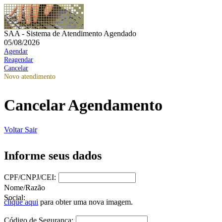
SAA - Sistema de Atendimento Agendado
05/08/2026
Agendar
Reagendar
Cancelar
Novo atendimento
Cancelar Agendamento
Voltar
Sair
Informe seus dados
CPF/CNPJ/CEI:
Nome/Razão
Social:
clique aqui
para obter uma nova imagem.
Código de Segurança: