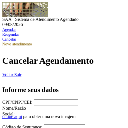
SAA - Sistema de Atendimento Agendado
09/08/2026
Agendar
Reagendar
Cancelar
Novo atendimento
Cancelar Agendamento
Voltar
Sair
Informe seus dados
CPF/CNPJ/CEI:
Nome/Razão
Social:
clique aqui
para obter uma nova imagem.
Código de Segurança: