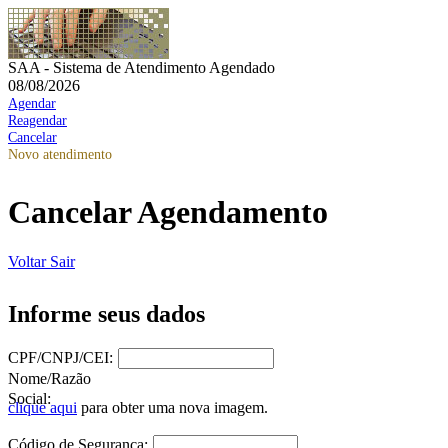
SAA - Sistema de Atendimento Agendado
08/08/2026
Agendar
Reagendar
Cancelar
Novo atendimento
Cancelar Agendamento
Voltar
Sair
Informe seus dados
CPF/CNPJ/CEI:
Nome/Razão
Social:
clique aqui
para obter uma nova imagem.
Código de Segurança: