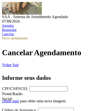
SAA - Sistema de Atendimento Agendado
07/08/2026
Agendar
Reagendar
Cancelar
Novo atendimento
Cancelar Agendamento
Voltar
Sair
Informe seus dados
CPF/CNPJ/CEI:
Nome/Razão
Social:
clique aqui
para obter uma nova imagem.
Código de Segurança: