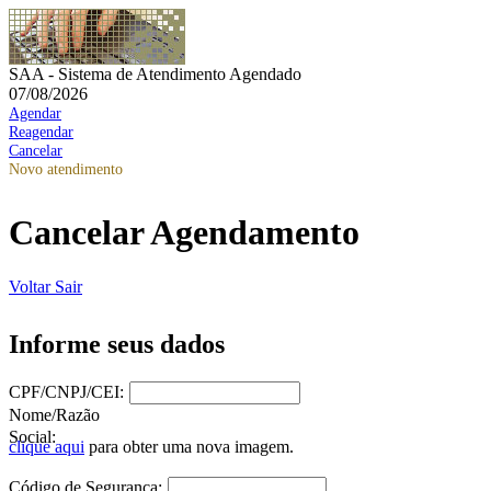
SAA - Sistema de Atendimento Agendado
07/08/2026
Agendar
Reagendar
Cancelar
Novo atendimento
Cancelar Agendamento
Voltar
Sair
Informe seus dados
CPF/CNPJ/CEI:
Nome/Razão
Social:
clique aqui
para obter uma nova imagem.
Código de Segurança: