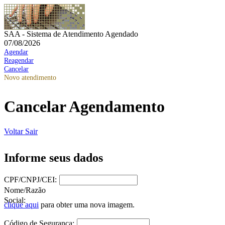
SAA - Sistema de Atendimento Agendado
07/08/2026
Agendar
Reagendar
Cancelar
Novo atendimento
Cancelar Agendamento
Voltar
Sair
Informe seus dados
CPF/CNPJ/CEI:
Nome/Razão
Social:
clique aqui
para obter uma nova imagem.
Código de Segurança: