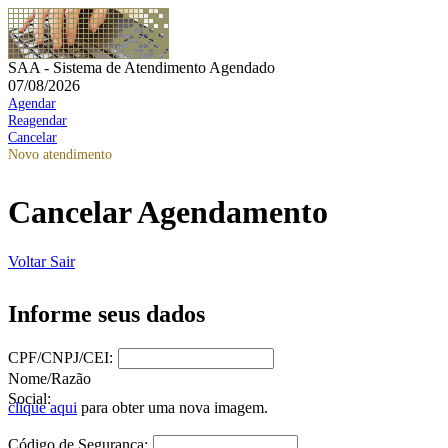
SAA - Sistema de Atendimento Agendado
07/08/2026
Agendar
Reagendar
Cancelar
Novo atendimento
Cancelar Agendamento
Voltar
Sair
Informe seus dados
CPF/CNPJ/CEI:
Nome/Razão
Social:
clique aqui
para obter uma nova imagem.
Código de Segurança: