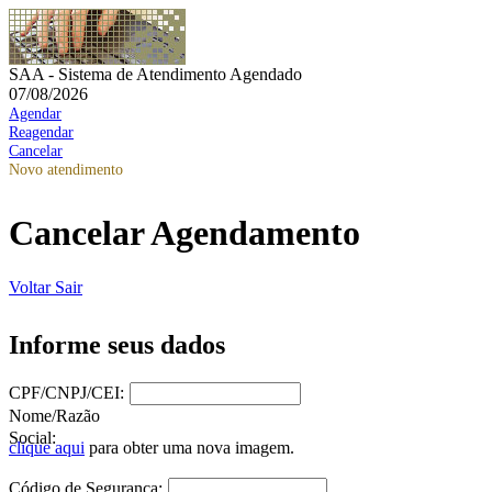
SAA - Sistema de Atendimento Agendado
07/08/2026
Agendar
Reagendar
Cancelar
Novo atendimento
Cancelar Agendamento
Voltar
Sair
Informe seus dados
CPF/CNPJ/CEI:
Nome/Razão
Social:
clique aqui
para obter uma nova imagem.
Código de Segurança: