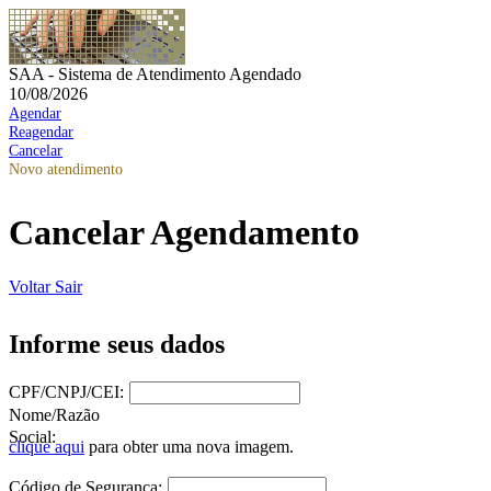
SAA - Sistema de Atendimento Agendado
10/08/2026
Agendar
Reagendar
Cancelar
Novo atendimento
Cancelar Agendamento
Voltar
Sair
Informe seus dados
CPF/CNPJ/CEI:
Nome/Razão
Social:
clique aqui
para obter uma nova imagem.
Código de Segurança: