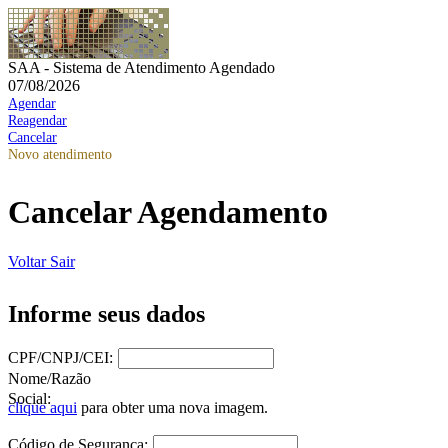
SAA - Sistema de Atendimento Agendado
07/08/2026
Agendar
Reagendar
Cancelar
Novo atendimento
Cancelar Agendamento
Voltar
Sair
Informe seus dados
CPF/CNPJ/CEI:
Nome/Razão
Social:
clique aqui
para obter uma nova imagem.
Código de Segurança: