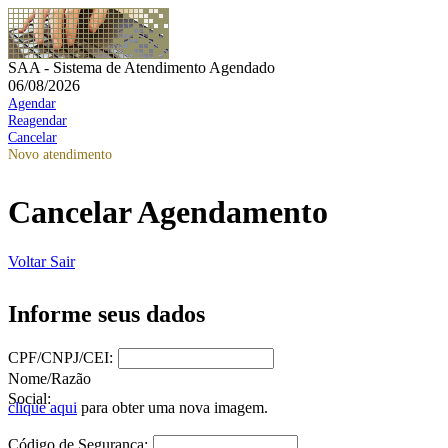
SAA - Sistema de Atendimento Agendado
06/08/2026
Agendar
Reagendar
Cancelar
Novo atendimento
Cancelar Agendamento
Voltar
Sair
Informe seus dados
CPF/CNPJ/CEI:
Nome/Razão
Social:
clique aqui
para obter uma nova imagem.
Código de Segurança: