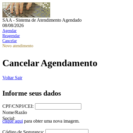
SAA - Sistema de Atendimento Agendado
08/08/2026
Agendar
Reagendar
Cancelar
Novo atendimento
Cancelar Agendamento
Voltar
Sair
Informe seus dados
CPF/CNPJ/CEI:
Nome/Razão
Social:
clique aqui
para obter uma nova imagem.
Código de Segurança: