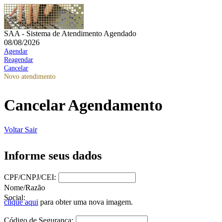
SAA - Sistema de Atendimento Agendado
08/08/2026
Agendar
Reagendar
Cancelar
Novo atendimento
Cancelar Agendamento
Voltar
Sair
Informe seus dados
CPF/CNPJ/CEI:
Nome/Razão
Social:
clique aqui
para obter uma nova imagem.
Código de Segurança: