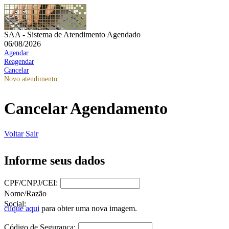
SAA - Sistema de Atendimento Agendado
06/08/2026
Agendar
Reagendar
Cancelar
Novo atendimento
Cancelar Agendamento
Voltar
Sair
Informe seus dados
CPF/CNPJ/CEI:
Nome/Razão
Social:
clique aqui
para obter uma nova imagem.
Código de Segurança: