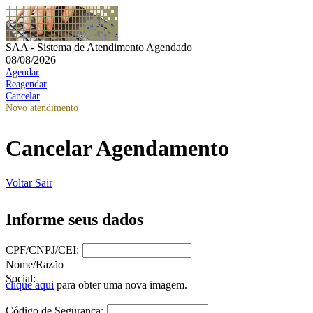
SAA - Sistema de Atendimento Agendado
08/08/2026
Agendar
Reagendar
Cancelar
Novo atendimento
Cancelar Agendamento
Voltar
Sair
Informe seus dados
CPF/CNPJ/CEI:
Nome/Razão
Social:
clique aqui
para obter uma nova imagem.
Código de Segurança: