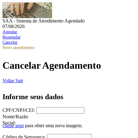
SAA - Sistema de Atendimento Agendado
07/08/2026
Agendar
Reagendar
Cancelar
Novo atendimento
Cancelar Agendamento
Voltar
Sair
Informe seus dados
CPF/CNPJ/CEI:
Nome/Razão
Social:
clique aqui
para obter uma nova imagem.
Código de Segurança: