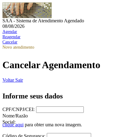
SAA - Sistema de Atendimento Agendado
08/08/2026
Agendar
Reagendar
Cancelar
Novo atendimento
Cancelar Agendamento
Voltar
Sair
Informe seus dados
CPF/CNPJ/CEI:
Nome/Razão
Social:
clique aqui
para obter uma nova imagem.
Código de Segurança: