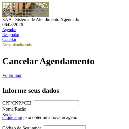
SAA - Sistema de Atendimento Agendado
06/08/2026
Agendar
Reagendar
Cancelar
Novo atendimento
Cancelar Agendamento
Voltar
Sair
Informe seus dados
CPF/CNPJ/CEI:
Nome/Razão
Social:
clique aqui
para obter uma nova imagem.
Código de Segurança: