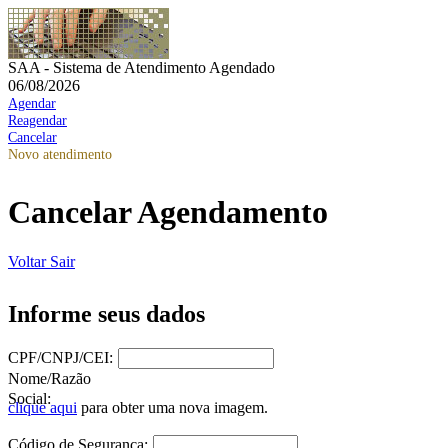
SAA - Sistema de Atendimento Agendado
06/08/2026
Agendar
Reagendar
Cancelar
Novo atendimento
Cancelar Agendamento
Voltar
Sair
Informe seus dados
CPF/CNPJ/CEI:
Nome/Razão
Social:
clique aqui
para obter uma nova imagem.
Código de Segurança: