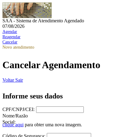
SAA - Sistema de Atendimento Agendado
07/08/2026
Agendar
Reagendar
Cancelar
Novo atendimento
Cancelar Agendamento
Voltar
Sair
Informe seus dados
CPF/CNPJ/CEI:
Nome/Razão
Social:
clique aqui
para obter uma nova imagem.
Código de Segurança: