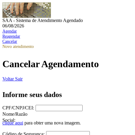
SAA - Sistema de Atendimento Agendado
06/08/2026
Agendar
Reagendar
Cancelar
Novo atendimento
Cancelar Agendamento
Voltar
Sair
Informe seus dados
CPF/CNPJ/CEI:
Nome/Razão
Social:
clique aqui
para obter uma nova imagem.
Código de Segurança: