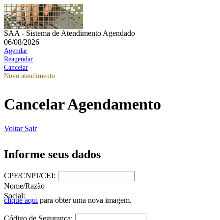
SAA - Sistema de Atendimento Agendado
06/08/2026
Agendar
Reagendar
Cancelar
Novo atendimento
Cancelar Agendamento
Voltar
Sair
Informe seus dados
CPF/CNPJ/CEI:
Nome/Razão
Social:
clique aqui
para obter uma nova imagem.
Código de Segurança: