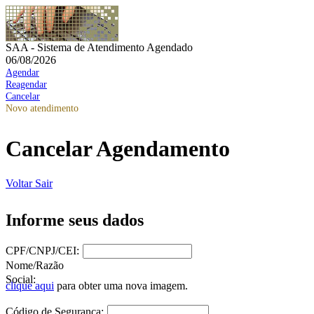
SAA - Sistema de Atendimento Agendado
06/08/2026
Agendar
Reagendar
Cancelar
Novo atendimento
Cancelar Agendamento
Voltar
Sair
Informe seus dados
CPF/CNPJ/CEI:
Nome/Razão
Social:
clique aqui
para obter uma nova imagem.
Código de Segurança: