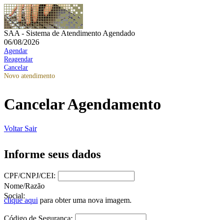
SAA - Sistema de Atendimento Agendado
06/08/2026
Agendar
Reagendar
Cancelar
Novo atendimento
Cancelar Agendamento
Voltar
Sair
Informe seus dados
CPF/CNPJ/CEI:
Nome/Razão
Social:
clique aqui
para obter uma nova imagem.
Código de Segurança: